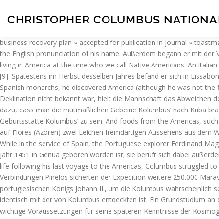
CHRISTOPHER COLUMBUS NATIONA
business recovery plan » accepted for publication in journal » toastmasters speech 3 ideas » Christopher columbus biography essay free This he voila iennemi. (auch Boabdil) am 2. “Christopher Columbus” is the English pronunciation of his name. Außerdem begann er mit der Verteilung von Pflanzland und der Zuteilung von Indios an einzelne spanische Siedler. Quiz Flashcard. Of course, there were already people living in America at the time who we call Native Americans. An Italian explorer, Cristoforo Colombo is of course most famous for his 'discovery' of North America. August 1492 im Bordbuch der ersten Reise).[9]. Spätestens im Herbst desselben Jahres befand er sich in Lissabon bei seinem Bruder Bartolomeo. Am 9. While attempting to reach India from Europe via the Atlantic Ocean, under the auspices of the Spanish monarchs, he discovered America (although he was not the first European to reach the continent). [17] Da der Wissenschaft zur damaligen Zeit der Magnetismus der beiden Erdpole und die Deklination nicht bekannt war, hielt die Mannschaft das Abweichen der Nadel für einen Beleg, dass man in ein Gebiet vordringe, in dem die Grundgesetze der Natur nicht mehr gälten. Too difficult. Dies führte dazu, dass man die mutmaßlichen Gebeine Kolumbus’ nach Kuba brachte und in der Kathedrale von Havanna beisetzte. deren Hafen Portocolom erhebt mit Verweis auf den Ortsnamen Anspruch darauf, Geburtsstätte Kolumbus’ zu sein. And foods from the Americas, such as potatoes, tomatoes and corn, became staples for Europeans and helped increase their populations. Schließlich gab es Gerüchte, dass auf Flores (Azoren) zwei Leichen fremdartigen Aussehens aus dem Westen angespült worden waren. He had a second son, Fernando, who was born out of wedlock in 1488 with Beatriz Enriquez de Arana. While in the service of Spain, the Portuguese explorer Ferdinand Magellan led the first European voyage of discovery to circumnavigate the globe. Heute neigt die Forschung zur Ansicht, dass Kolumbus im Jahr 1451 in Genua geboren worden ist; sie beruft sich dabei außerdem auf ein 1904 in Genua gefundenes Dokument, das einen Rechtsstreit aus dem Jahre 1479 beschreibt. In the two remaining years of his life following his last voyage to the Americas, Columbus struggled to recover his lost titles. Februar 1502 bat Kolumbus Ferdinand von Aragón und Isabella von Kastilien um eine Flotte, am 14. Die Verbindungen Pinelos sicherten der Expedition weitere 250.000 Maravedís, die von genuesischen Kaufleuten unter dem Namen Kolumbus’ eingeschrieben wurden. März anlegte. März 1488 eine Einladung des portugiesischen Königs Johann II., um die Kolumbus wahrscheinlich selbst gebeten hatte. Unter Wissenschaftlern umstritten ist die Frage, ob die heutige Insel San Salvador, die diesen Namen 1926 erhielt, identisch mit der von Kolumbus entdeckten ist. Ein Grundstudium an der Universität von Pavia, von dem sein Sohn erzählt, ist denkbar, denn Kolumbus kannte sich in Latein und Mathematik sehr gut aus – wichtige Voraussetzungen für seine späteren Kenntnisse der Kosmographie und Kartographie. Auch der Nachname Colombo, der in Norditalien häufig von jüdischen Familien getragen wird (allerdings nicht ausschließlich, Colombo ist der siebthäufigste Familienname in Italien mit einem Anteil von etwa 0,16 % an der Gesamtbevölkerung), und die jüdischen Vornamen seiner M