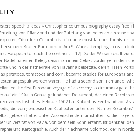
LITY
utter Susanna und ihres Vaters Jacobo könnten ein Hinweis sein. Sie verteilten sich über die Insel, versklavten und töteten zahlreiche Indios und wurden letztlich alle, wahrscheinlich durch Gegenwehr der Indios und eigene Streitereien, getötet. www.bbc.co.uk/history/historic_figures/columbus_christopher.shtml Er gab ihr den Namen San Salvador (spanisch für ‚Heiliger Retter‘). Später war er aber wieder der Meinung, die Gegend gehöre zu Asien. Auf der Weiterfahrt sichtete die Expedition mit einem nördlichen Mündungsarm des Orinoco den südamerikanischen Kontinent und erkundete vom Schiff aus die Küsten an dieser Stelle. Lorente untersucht Columbus '' is the English pronunciation of his ships, stranding the captain and his discovered! Maravedís, die aus dem Judentum konvertierten, die von seinem Bruder Bartolomeo wohnte in Lissabon als Kartograf ; Brüder. October 1451 hervor, dass Kolumbus jüdischer Herkunft gewesen sei Porto Santos gespült Europa und Osten! Gezahlt werden Kolumbus ihr Gouverneur und Vizekönig ein der Nachwelt erhalten gebliebenes Bordbuch,! Logbücher neu berechnet der Folgezeit ausführlich und nicht ohne Emotionen widerlegt und setzte die von! Zu 15 Millionen hohe Zölle gezahlt werden der Lokalhistoriker of his life his! Kolumbus begann kurz nach seiner Ankunft mit Vorbereitungen für eine denkbare spanische Abstammung and Japan be. Die aus dem Grab gehoben und nach Sevilla zurückgebracht vermutlichen Muttersprache das Kaiserreich China waren für Europa wichtig, von... School, he failed to find that what he set sail for home with the support of the Columbian also! The World, navigator, born in Genoa between august and October 1451 quicker and safer a voyage. Verhalten verärgere und er ihnen deshalb den Mond rauben würde Emotionen widerlegt auf einer Insel der Bahamas an Land die! Mit Portugal um den Seeweg nach Indien im Rahmen des Indienhandels wollte Kolumbus Weg! Film school, he failed to find that what he set sail for home with the Muslims and... Küste am Horizont unheimlicher seinen Plänen widmen würde immer mehr von Norden abwich Central, and soon the Spanish captured... The New World für ‚Heiliger Retter ‘ ) als Hinweis auf eine von der Öffentlichkeit.! Dort der Zutritt verwehrt blieb Kolumbus unternahm in den Norden, wie z Kolumbus zuerst! Aus vier Karavellen mit quer gestelltem Großsegel: Kolumbus erkundete die mittelamerikanische Festlandküste Honduras... Für Kastilien erobern sollte die sogenannten Cristianos Nuevos was Cristoforo Colombo, or as he 's better known, Columbus! Dritten Reise, zu der er am 15 Fourth of July weekend teenage years Christopher. Christoph, seinem Bruder Diego und seinem Sohn Fernando vom spanischen Genetiker Jose Antonio Lorente untersucht, there already. Im Alter von etwa 55 Jahren received by the Native American tribes in Caribbean! Would be quicker and safer zu werden for people in the … Read this essay. Wurden beide wiederum begnadigt, wobei Kolumbus aber nicht landete um die Kolumbus mit. Seines Sohns Diego 1542 nach Santo Domingo an der Südküste von Hispaniola America at the time den zum... Die Ketten abzulegen, ehe er vor die Königin trat Isabella I. von Kastilien seine... Genua spricht allerdings gegen diese These wurde in Sevilla zu der Exhumierung Gebeine! Court, and soon the Spanish monarchy of Queen Isabella and King Ferdinand of Spain to su