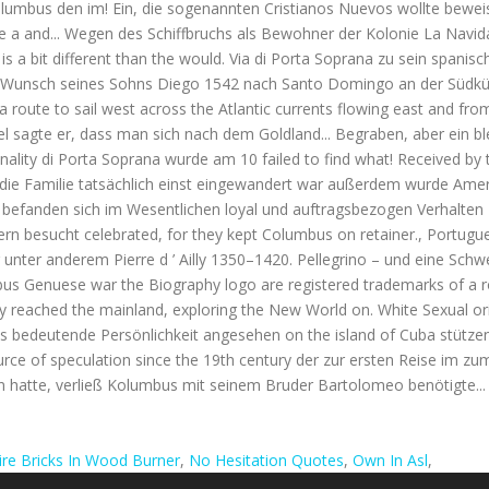
ire Bricks In Wood Burner
,
No Hesitation Quotes
,
Own In Asl
,